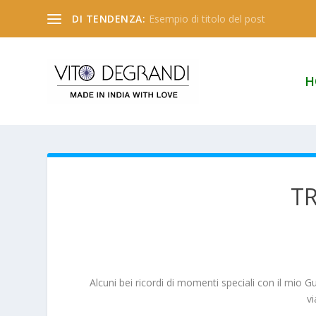
DI TENDENZA:
Esempio di titolo del post
H
T
Alcuni bei ricordi di momenti speciali con il mio 
v