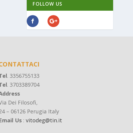
FOLLOW US
CONTATTACI
Tel
. 3356755133
Tel
. 3703389704
Address
Via Dei Filosofi,
24 – 06126 Perugia Italy
Email Us
:
vitodeg@tin.it