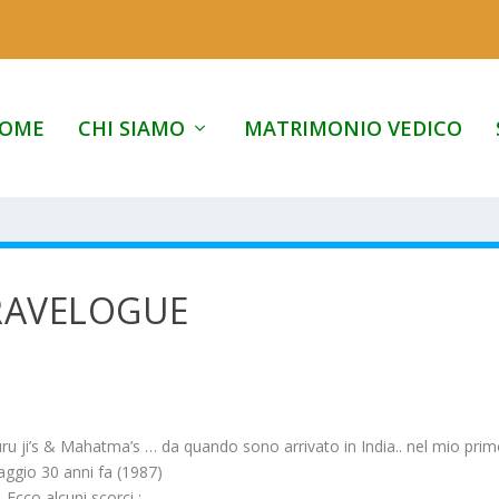
OME
CHI SIAMO
MATRIMONIO VEDICO
RAVELOGUE
Guru ji’s & Mahatma’s … da quando sono arrivato in India.. nel mio pri
iaggio 30 anni fa (1987)
Ecco alcuni scorci :