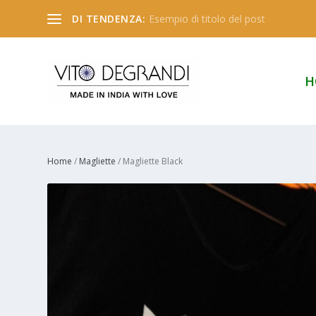
DI TENDENZA:
Esempio di titolo del post
H
Home
/
Magliette
/ Magliette Black