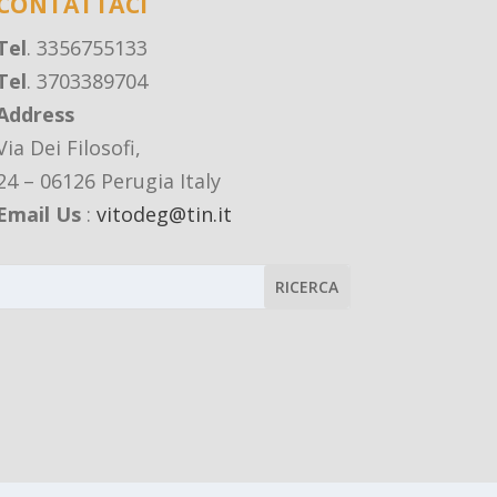
CONTATTACI
Tel
. 3356755133
Tel
. 3703389704
Address
Via Dei Filosofi,
24 – 06126 Perugia Italy
Email Us
:
vitodeg@tin.it