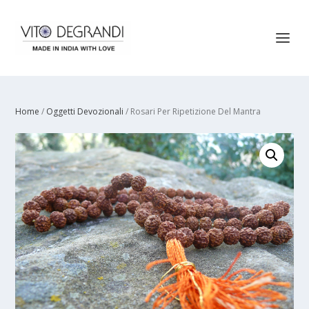
Home
/
Oggetti Devozionali
/ Rosari Per Ripetizione Del Mantra