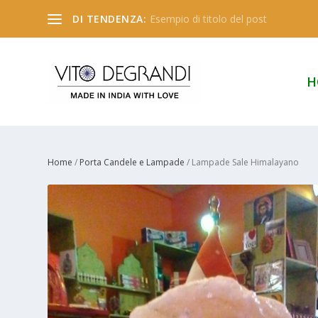
DI TENDENZA:
Esempio di titolo del post
H
Home
/
Porta Candele e Lampade
/ Lampade Sale Himalayano