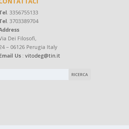
CONTATTACI
Tel
. 3356755133
Tel
. 3703389704
Address
Via Dei Filosofi,
24 – 06126 Perugia Italy
Email Us
:
vitodeg@tin.it