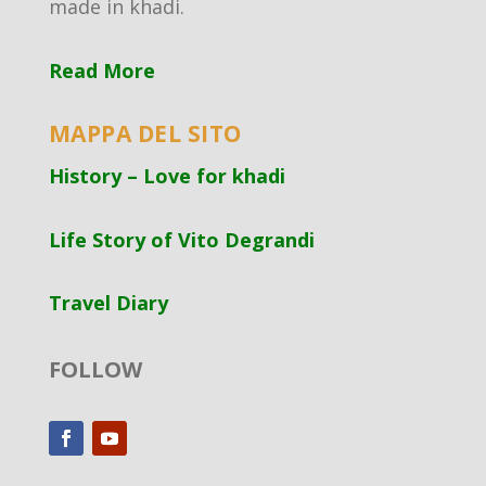
made in khadi.
Read More
MAPPA DEL SITO
History – Love for khadi
Life Story of Vito Degrandi
Travel Diary
FOLLOW