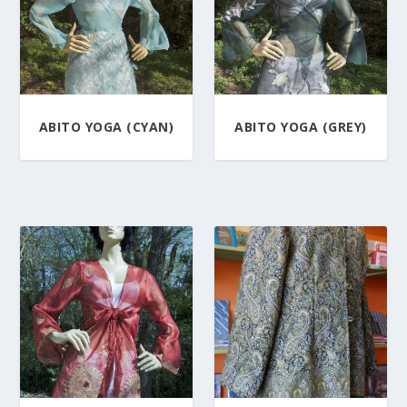
ABITO YOGA (CYAN)
ABITO YOGA (GREY)