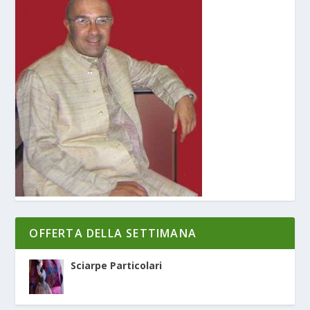
OFFERTA DELLA SETTIMANA
Sciarpe Particolari