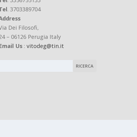
Tel
. 3356755133
Tel
. 3703389704
Address
Via Dei Filosofi,
24 – 06126 Perugia Italy
Email Us
:
vitodeg@tin.it