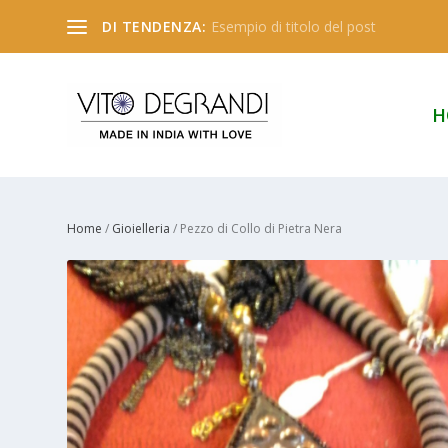
DI TENDENZA:
Esempio di titolo del post
H
Home
/
Gioielleria
/ Pezzo di Collo di Pietra Nera