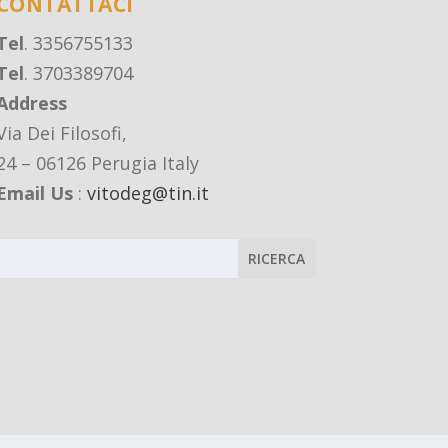
CONTATTACI
Tel
. 3356755133
Tel
. 3703389704
Address
Via Dei Filosofi,
24 – 06126 Perugia Italy
Email Us
:
vitodeg@tin.it