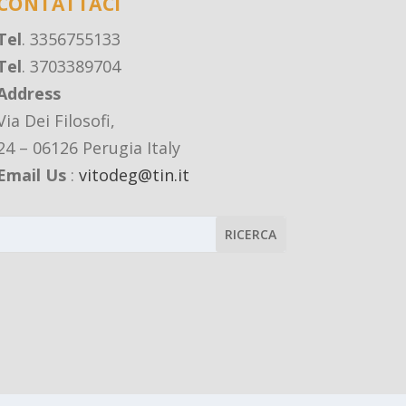
CONTATTACI
Tel
. 3356755133
Tel
. 3703389704
Address
Via Dei Filosofi,
24 – 06126 Perugia Italy
Email Us
:
vitodeg@tin.it