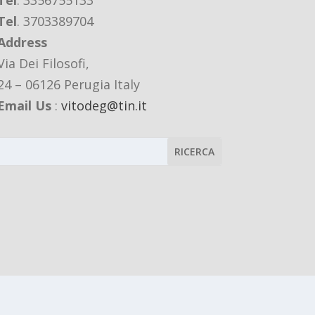
Tel
. 3356755133
Tel
. 3703389704
Address
Via Dei Filosofi,
24 – 06126 Perugia Italy
Email Us
:
vitodeg@tin.it