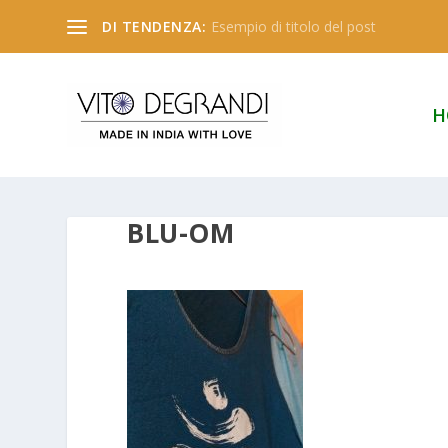
DI TENDENZA:
Esempio di titolo del post
H
BLU-OM