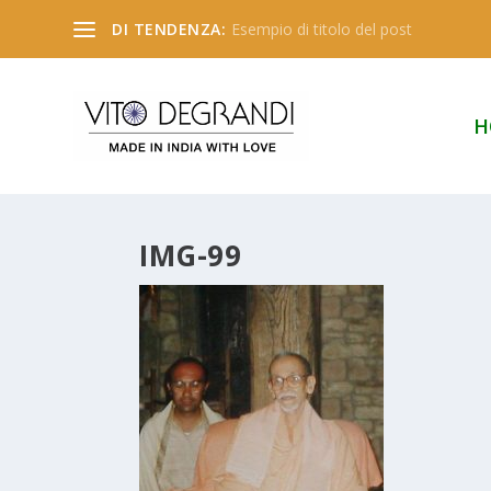
DI TENDENZA:
Esempio di titolo del post
H
IMG-99