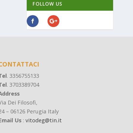
FOLLOW US
CONTATTACI
Tel
. 3356755133
Tel
. 3703389704
Address
Via Dei Filosofi,
24 – 06126 Perugia Italy
Email Us
:
vitodeg@tin.it