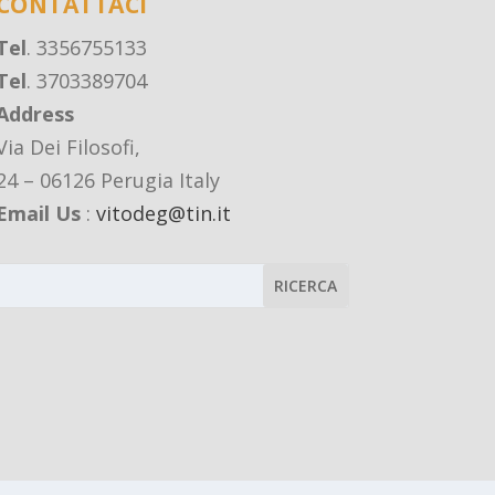
CONTATTACI
Tel
. 3356755133
Tel
. 3703389704
Address
Via Dei Filosofi,
24 – 06126 Perugia Italy
Email Us
:
vitodeg@tin.it