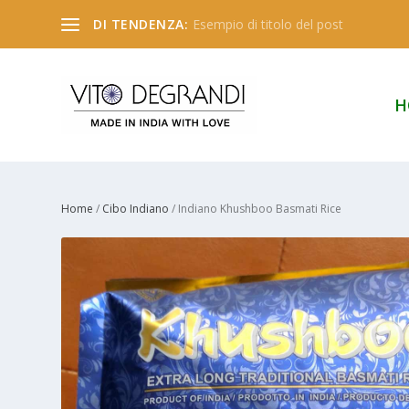
DI TENDENZA:
Esempio di titolo del post
H
Home
/
Cibo Indiano
/ Indiano Khushboo Basmati Rice