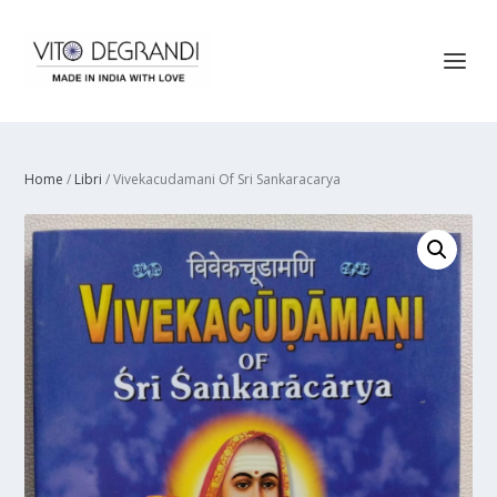
Home
/
Libri
/ Vivekacudamani Of Sri Sankaracarya