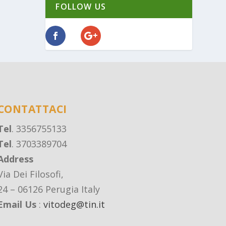
FOLLOW US
CONTATTACI
Tel
. 3356755133
Tel
. 3703389704
Address
Via Dei Filosofi,
24 – 06126 Perugia Italy
Email Us
:
vitodeg@tin.it