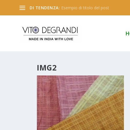
DI TENDENZA:
Esempio di titolo del post
H
IMG2